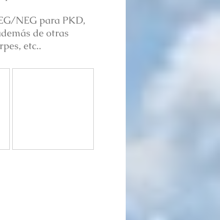
s NEG/NEG para PKD,
además de otras
pes, etc..