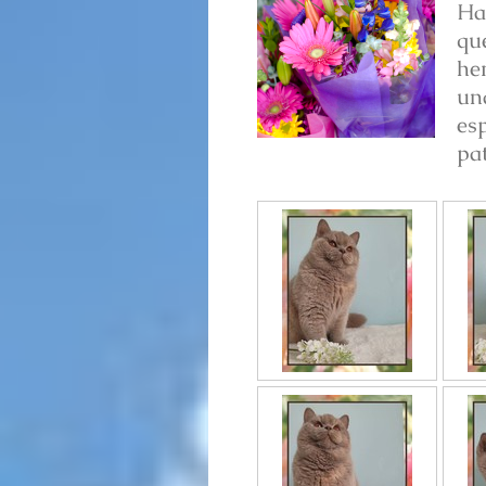
Ha
qu
he
un
esp
pa