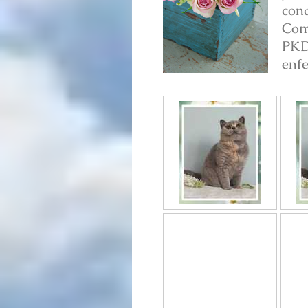
conq
Como
PKD
enfe