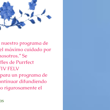
a nuestro programa de
n el máximo cuidado por
nosotros.” Se
fles de Purrfect
FIV FELV
para un programa de
continuar difundiendo
do rigurosamente el
as