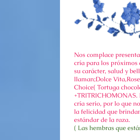
Nos complace presenta
cría para los próximos
su carácter, salud y be
llaman;Dolce Vita,Rose 
Choice( Tortuga choco
+TRITRICHOMONAS. En 
cría serio, por lo que
la felicidad que brinda
estándar de la raza.
( Las hembras que están