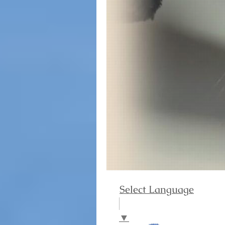
Select Language
▼