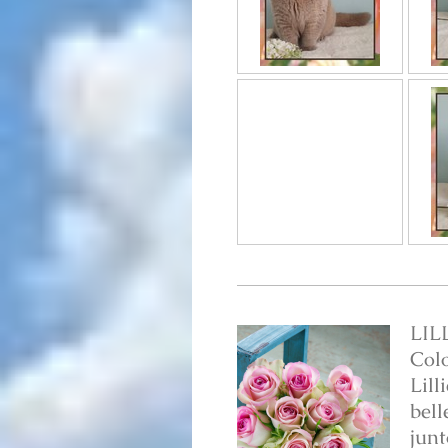
LIL
Colo
Lill
bell
junt