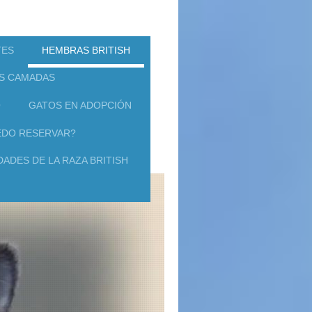
TES
HEMBRAS BRITISH
S CAMADAS
O
GATOS EN ADOPCIÓN
DO RESERVAR?
ADES DE LA RAZA BRITISH