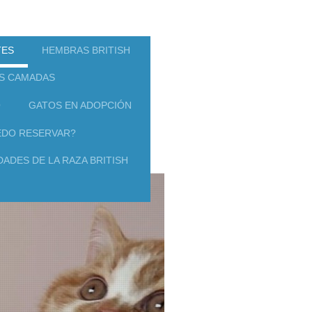
TES
HEMBRAS BRITISH
S CAMADAS
O
GATOS EN ADOPCIÓN
DO RESERVAR?
ADES DE LA RAZA BRITISH