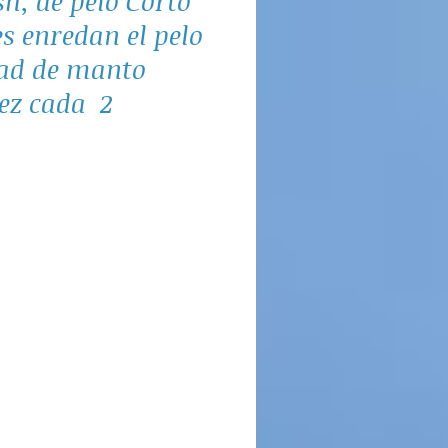
sh, de pelo Corto
es enredan el pelo
dad de manto
vez cada 2