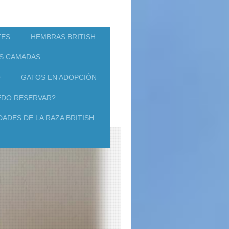
TES
HEMBRAS BRITISH
S CAMADAS
O
GATOS EN ADOPCIÓN
DO RESERVAR?
ADES DE LA RAZA BRITISH