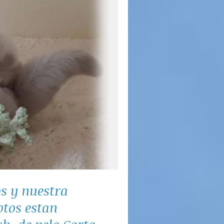
os y nuestra
otos estan