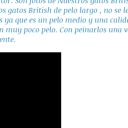
tor. Son fotos de Nuestros gatos Briti
os gatos British de pelo largo , no se l
s ya que es un pelo medio y una cali
en muy poco pelo. Con peinarlos una 
iente.