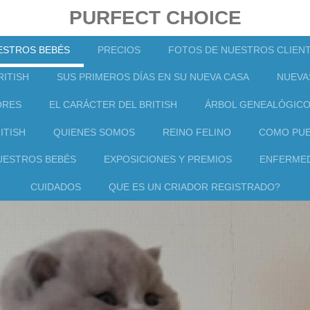
PURFECT CHOICE
ESTROS BEBÉS
PRECIOS
FOTOS DE NUESTROS CLIEN
ITISH
SUS PRIMEROS DÍAS EN SU NUEVA CASA
NUEVA
ORES
EL CARÁCTER DEL BRITISH
ÁRBOL GENEALÓGIC
ITISH
QUIENES SOMOS
REINO FELINO
COMO PUE
UESTROS BEBÉS
EXPOSICIONES Y PREMIOS
ENFERMED
CUIDADOS
QUE ES UN CRIADOR REGISTRADO?